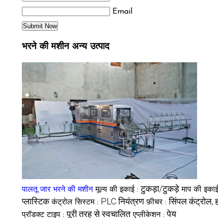
Email
भरने की मशीन अन्य उत्पाद
टुकड़ा/टुकड़े
पालतू जार भरने की मशीन
मूल्य की इकाई :
माप की इका
प्लास्टिक
PLC नियंत्रण
सिंपल कंट्रोल, 
कंट्रोल सिस्टम :
फ़ीचर :
पूरी तरह से स्वचालित
पेय
प्रॉडक्ट टाइप :
एप्लीकेशन :