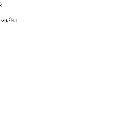
ें
ा, अफ्रीका