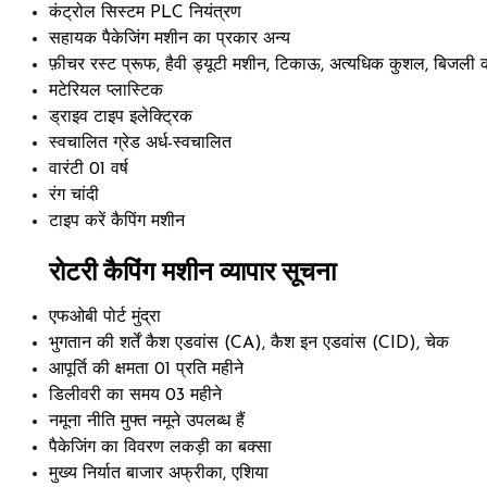
कंट्रोल सिस्टम
PLC नियंत्रण
सहायक पैकेजिंग मशीन का प्रकार
अन्य
फ़ीचर
रस्ट प्रूफ, हैवी ड्यूटी मशीन, टिकाऊ, अत्यधिक कुशल, बिजल
मटेरियल
प्लास्टिक
ड्राइव टाइप
इलेक्ट्रिक
स्वचालित ग्रेड
अर्ध-स्वचालित
वारंटी
01 वर्ष
रंग
चांदी
टाइप करें
कैपिंग मशीन
रोटरी कैपिंग मशीन व्यापार सूचना
एफओबी पोर्ट
मुंद्रा
भुगतान की शर्तें
कैश एडवांस (CA), कैश इन एडवांस (CID), चेक
आपूर्ति की क्षमता
01 प्रति महीने
डिलीवरी का समय
03 महीने
नमूना नीति
मुफ्त नमूने उपलब्ध हैं
पैकेजिंग का विवरण
लकड़ी का बक्सा
मुख्य निर्यात बाजार
अफ्रीका, एशिया