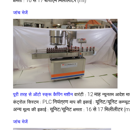
16 से 17 बीपीएम मिलीलीटर (ml)
क्षमता :
जांच भेजें
12 माह
पूरी तरह से ऑटो स्क्रू कैपिंग मशीन
वारंटी :
न्यूनतम आदेश मा
PLC नियंत्रण
यूनिट/यूनिट
कंट्रोल सिस्टम :
माप की इकाई :
कम्प्य
अन्य
यूनिट/यूनिट
16 से 17 मिलीलीटर (m
मूल्य की इकाई :
क्षमता :
जांच भेजें